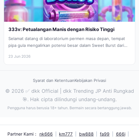
333v: Petualangan Manis dengan Risiko Tinggi
Selamat datang di laboratorium permen masa depan, tempat
pipa gula mengalirkan potensi besar dalam Sweet Burst dari
Pragmatic Play. Slot...
23 Jun 2026
Syarat dan Ketentuan
Kebijakan Privasi
© 2026 ✅ dkk Official | dkk Trending JP Anti Rungkad
🎯. Hak cipta dilindungi undang-undang.
Pengguna harus berusia 18+ tahun. Bermain secara bertanggung jawab.
Partner Kami：
nk666
|
km777
|
bw888
|
fa99
|
666i
|