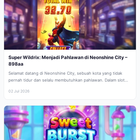
Super Wildrix: Menjadi Pahlawan di Neonshine City –
898aa
Selamat datang di Neonshine City, sebuah kota yang tidak
pernah tidur dan selalu membutuhkan pahlawan. Dalam slot
Super Wildrix dari...
02 Jul 2026